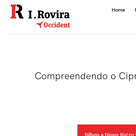
Home
Compreendendo o Cipro
Dilluns a Dijous
Matins 9