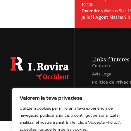
19:30h
Divendres
Matins 9h - 1
Juliol i Agost
Matins 9 h 
Links d'Interès
Contacte
Avís Legal
Política de Privaci
Preferencies Cook
Valorem la teva privadesa
Accessibilitat
Utilitzem cookies per millorar la teva experiència de
navegació, publicar anuncis o contingut personalitzats i
analitzar el nostre trànsit. En fer clic a "Acceptar-ho tot",
acceptes l'ús que fem de les cookies.