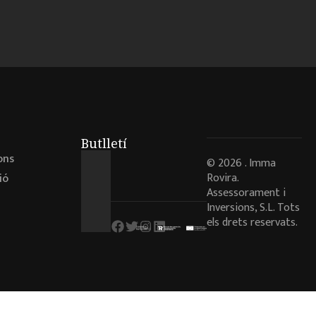
Butlletí
ons
© 2026 . Imma
Rovira.
ió
Assessorament i
Inversions, S.L. Tots
els drets reservats.