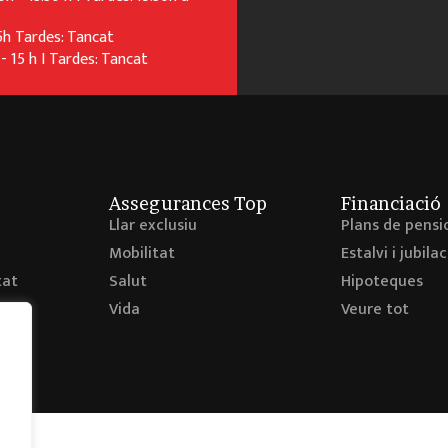
5h Tardes: Tancat
- 15 h I Tardes: Tancat
Assegurances Top
Financiació
Llar exclusiu
Plans de pensi
Mobilitat
Estalvi i jubilac
tat
Salut
Hipoteques
ies
Vida
Veure tot