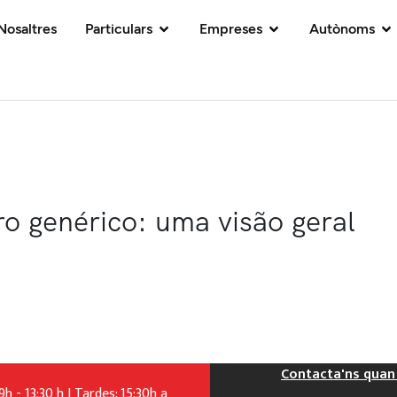
Nosaltres
Particulars
Empreses
Autònoms
 genérico: uma visão geral
Contacta'ns quan 
h - 13:30 h I Tardes: 15:30h a