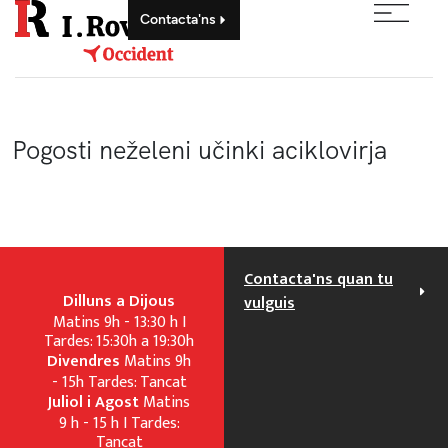
Contacta'ns
Pogosti neželeni učinki aciklovirja
Contacta'ns quan tu
Dilluns a Dijous
vulguis
Matins 9h - 13:30 h I
Tardes: 15:30h a 19:30h
Divendres
Matins 9h
- 15h Tardes: Tancat
Juliol i Agost
Matins
9 h - 15 h I Tardes:
Tancat