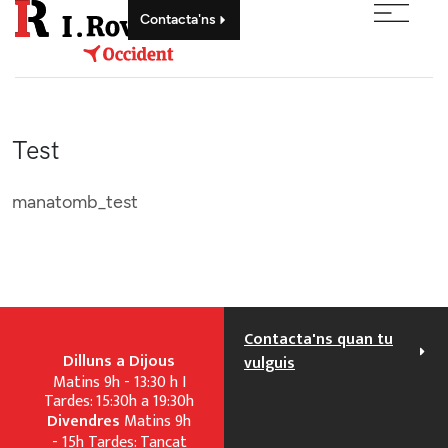
Contacta'ns
Test
manatomb_test
Contacta'ns quan tu
Dilluns a Dijous
vulguis
Matins 9h - 13:30 h I
Tardes: 15:30h a 19:30h
Divendres
Matins 9h
- 15h Tardes: Tancat