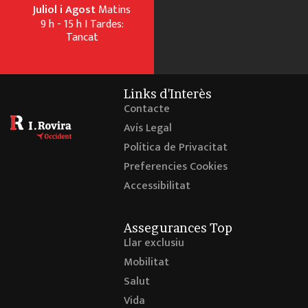
Juliol i Agost
Matins
9 h - 15 h I Tardes:
Tancat
Links d'Interès
Contacte
Avís Legal
Política de Privacitat
Preferencies Cookies
Accessibilitat
Assegurances Top
Llar exclusiu
Mobilitat
Salut
Vida