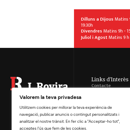
Dilluns a Dijous
Matins 9
19:30h
Divendres
Matins 9h - 1
Juliol i Agost
Matins 9 h 
Links d'Interès
Contacte
Avís Legal
Valorem la teva privadesa
Política de Privaci
Utilitzem cookies per millorar la teva experiència de
Preferencies Cook
navegació, publicar anuncis o contingut personalitzats i
Accessibilitat
analitzar el nostre trànsit. En fer clic a "Acceptar-ho tot",
acceptes l'ús que fem de les cookies.