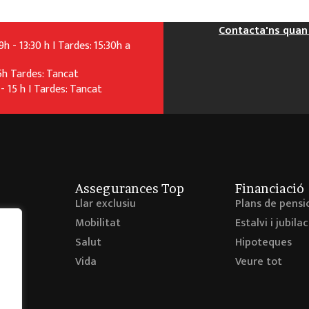
Contacta'ns quan 
h - 13:30 h I Tardes: 15:30h a
5h Tardes: Tancat
- 15 h I Tardes: Tancat
Assegurances Top
Financiació
Llar exclusiu
Plans de pensi
Mobilitat
Estalvi i jubilac
tat
Salut
Hipoteques
ies
Vida
Veure tot