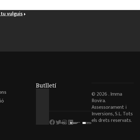
tu vulguis
Butlletí
ons
© 2026 . Imma
Rovira.
ió
Assessorament i
Inversions, S.L. Tots
els drets reservats.